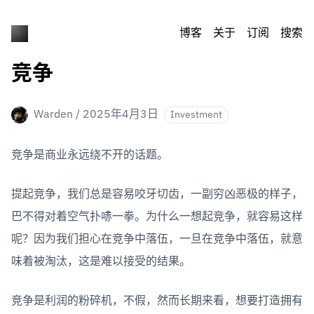
博客
关于
订阅
搜索
竞争
Warden
/
2025年4月3日
Investment
竞争是商业永远绕不开的话题。
提起竞争，我们总是容易咬牙切齿，一副穷凶恶极的样子，
巴不得对着空气扑哧一拳。为什么一想起竞争，就容易这样
呢？因为我们担心在竞争中落伍，一旦在竞争中落伍，就意
味着被淘汰，这是难以接受的结果。
竞争是利润的粉碎机，不假，然而长期来看，想要打造拥有