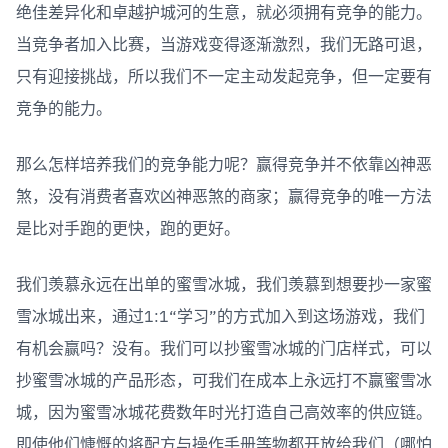
绝佳差异化和卓越护城河的生意，就必须拥有竞争的能力。
当竞争者加入比赛，当游戏变得逐渐激烈，我们无路可退，
只有迎接挑战，所以我们不一定主动发起竞争，但一定要有
竞争的能力。
那么怎样培养我们的竞争能力呢？赢得竞争并不依靠凶神恶
煞，没有消费者喜欢凶神恶煞的商家；赢得竞争的唯一方法
是比对手跑的更快，跑的更好。
我们羡慕永远在出单的蜜雪冰城，我们羡慕到想要抄一家蜜
雪冰城出来，通过1:1“学习”的方式加入到这场游戏，我们
有机会赢吗？没有。我们可以抄蜜雪冰城的门店样式，可以
抄蜜雪冰城的产品形态，可我们在成本上永远打不赢蜜雪冰
城，因为蜜雪冰城花费数年时光打造自己高效率的供应链。
即使他们慷慨的将配方与操作手册等物都开放给我们（哪怕